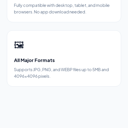
Fully compatible with desktop, tablet, and mobile
browsers. No app download needed.
🖼️
All Major Formats
Supports JPG, PNG, and WEBP files up to 5MB and
4096×4096 pixels.