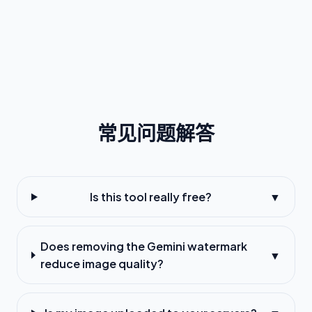
常见问题解答
Is this tool really free?
▼
Does removing the Gemini watermark
▼
reduce image quality?