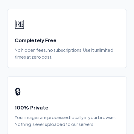
🆓
Completely Free
No hidden fees, no subscriptions. Use it unlimited
times at zero cost.
🔒
100% Private
Your images are processed locally in your browser.
Nothing is ever uploaded to our servers.