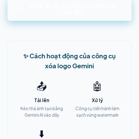
Nhấp để tải lên hoặc kéo thả ảnh
vào đây
✨ Cách hoạt động của công cụ
xóa logo Gemini
📤
🤖
Tải lên
Xử lý
Kéo thả ảnh tạo bằng
Công cụ tiến hành làm
Gemini AI vào đây
sạch vùng watermark
⬇️