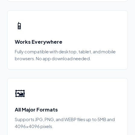
📱
Works Everywhere
Fully compatible with desktop, tablet, and mobile
browsers. No app download needed.
🖼️
All Major Formats
Supports JPG, PNG, and WEBP files up to 5MB and
4096×4096 pixels.