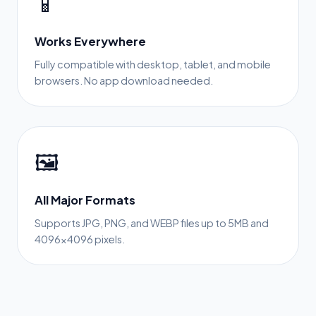
📱
Works Everywhere
Fully compatible with desktop, tablet, and mobile
browsers. No app download needed.
🖼️
All Major Formats
Supports JPG, PNG, and WEBP files up to 5MB and
4096×4096 pixels.