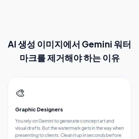
AI 생성 이미지에서 Gemini 워터
마크를 제거해야 하는 이유
🎨
Graphic Designers
You rely on Gemini to generate concept art and
visual drafts. But the watermark gets in the way when
presenting to clients. Clean it up in seconds before