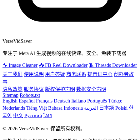
VerseVidSaver
专注于 Meta AI 生成视频的在线快速、安全、免装下载器
🔧 Image Cleaner
📥 FB Reel Downloader
🧵 Threads Downloader
关于我们
使用说明
用户答疑
商务联系
提示词中心
创办者故
事
隐私政策
服务协议
版权保护声明
数据安全声明
Sitemap
Robots.txt
English
Español
Français
Deutsch
Italiano
Português
Türkçe
Nederlands
Tiếng Việt
Bahasa Indonesia
العربية
日本語
Polski
한
국어
中文
Русский
ไทย
© 2026 VerseVidSaver. 保留所有权利。