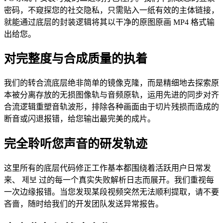
密码，不窥探您的社交隐私，只需贴入一纸有效的主体链接，
就能通过底层的封装逻辑将其以干净的原图原画 MP4 格式输
出给您。
对完整度与合成质量的执着
我们的转合流底层绝非简单的镜像克隆，而是精细地去探索原
本被分离存放的无损图像轨与音频原轨，运用先进的同步对齐
合流逻辑重塑音轨波形，排除各种画面由于切片残损而造成的
断音或闪退报错，给您输出最完美的成片。
完全聆听您声音的研发轨迹
这里所有的底层代码修正工作基本都围绕着活跃用户日常发
来、 제보 过的每一个真实失败解析日志而展开。我们重视每
一次边缘报错。当您发现某段视频突然无法顺利提取，请不要
吝啬，随时给我们的开发团队发送异常报告。