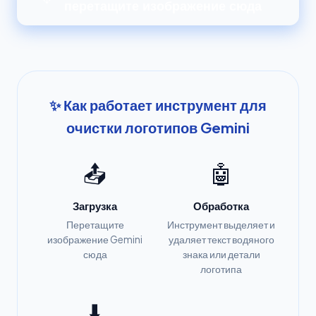
перетащите изображение сюда
✨ Как работает инструмент для
очистки логотипов Gemini
📤
🤖
Загрузка
Обработка
Перетащите
Инструмент выделяет и
изображение Gemini
удаляет текст водяного
сюда
знака или детали
логотипа
⬇️