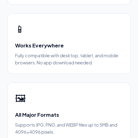
📱
Works Everywhere
Fully compatible with desktop, tablet, and mobile
browsers. No app download needed.
🖼️
All Major Formats
Supports JPG, PNG, and WEBP files up to 5MB and
4096×4096 pixels.