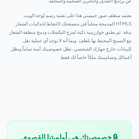
عن برامج التعديل والتحرير الضخمة والمكلفة.
يعتمد منظف صور جيميني هذا على تقنية رسم لوحة الويب
HTML5 المدمجة محلياً في متصفحك لالتقاط إحداثيات الشعار
بدقة. ثم يطبق خوارزمية ذكية لمزج البكسلات ودمج منطقة الشعار
مع النسيج المحيط بها بلطف. وبما أنه لا توجد أي عملية نقل
للبيانات خارج جهازك الشخصي، تظل خصوصيتك آمنة تماماً وتظل
أعمالك وتصاميمك ملكاً خاصاً لك فقط.
🔒 خصوصيتك هي أولويتنا القصوى