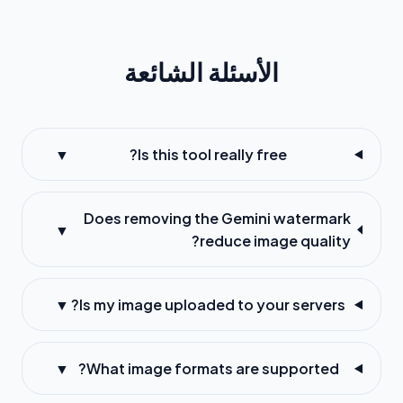
الأسئلة الشائعة
▼
Is this tool really free?
Does removing the Gemini watermark
▼
reduce image quality?
▼
Is my image uploaded to your servers?
▼
What image formats are supported?