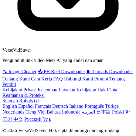
VerseVidSaver
Pengunduh link video Meta AI yang andal dan aman
🔧 Image Cleaner
📥 FB Reel Downloader
🧵 Threads Downloader
Tentang Kami
Cara Kerja
FAQ
Hubungi Kami
Prompt
Tentang
Pendiri
Kebijakan Privasi
Ketentuan Layanan
Kebijakan Hak Cipta
Keamanan & Proteksi
Sitemap
Robots.txt
English
Español
Français
Deutsch
Italiano
Português
Türkçe
Nederlands
Tiếng Việt
Bahasa Indonesia
العربية
日本語
Polski
한
국어
中文
Русский
ไทย
© 2026 VerseVidSaver. Hak cipta dilindungi undang-undang.