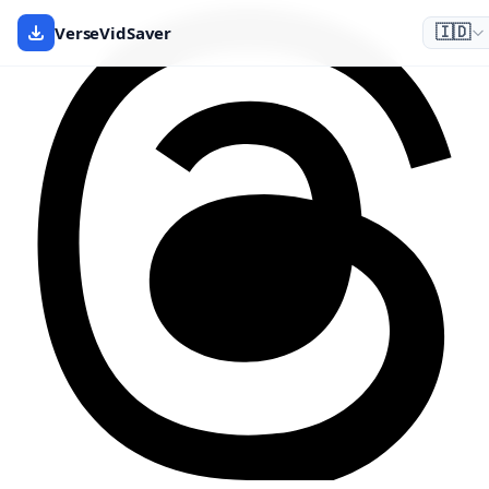
VerseVidSaver
🇮🇩