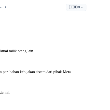
🇮🇩
ompt
ID
tual milik orang lain.
 perubahan kebijakan sistem dari pihak Meta.
ternal.