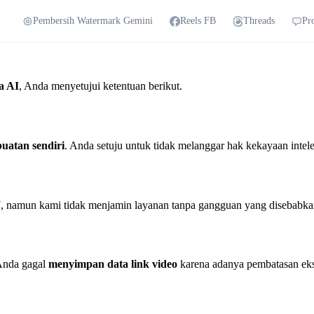
Pembersih Watermark Gemini
Reels FB
Threads
Pr
a AI
, Anda menyetujui ketentuan berikut.
uatan sendiri
. Anda setuju untuk tidak melanggar hak kekayaan intelek
7, namun kami tidak menjamin layanan tanpa gangguan yang disebabkan
 Anda gagal
menyimpan data link video
karena adanya pembatasan eks