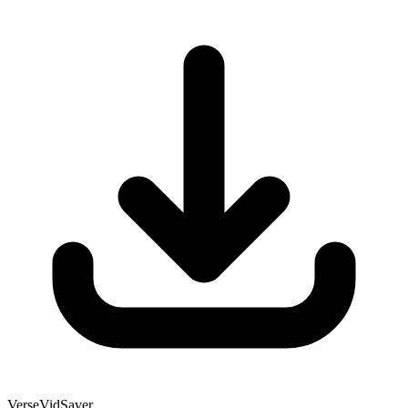
VerseVidSaver