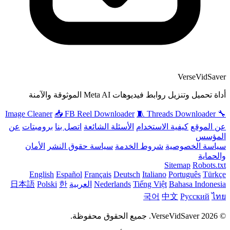
VerseVidSaver
أداة تحميل وتنزيل روابط فيديوهات Meta AI الموثوقة والآمنة
📥 FB Reel Downloader
🧵 Threads Downloader
🔧 Image Cleaner
عن الموقع
كيفية الاستخدام
الأسئلة الشائعة
اتصل بنا
برومبتات
عن
المؤسس
سياسة الخصوصية
شروط الخدمة
سياسة حقوق النشر
الأمان
والحماية
Sitemap
Robots.txt
English
Español
Français
Deutsch
Italiano
Português
Türkçe
Bahasa Indonesia
Tiếng Việt
Nederlands
العربية
한
Polski
日本語
국어
中文
Русский
ไทย
© 2026 VerseVidSaver. جميع الحقوق محفوظة.