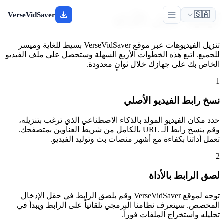
🇸🇦
VerseVidSaver
كيفية عمل الأداة
تنزيل الفيديوهات عبر موقع VerseVidSaver بسيط للغاية وميسر
للجميع. اتبع هذه الخطوات الأربع السهلة وستحصل على ملف الفيديو
الخاص بك على جهازك خلال ثوانٍ معدودة.
1
نسخ رابط الفيديو الأصلي
حدد مكان الفيديو المولد بالذكاء الاصطناعي الذي ترغب بتنزيله،
وقم بنسخ رابط الـ URL بالكامل من شريط العناوين بمتصفحك.
تعمل أداتنا بكفاءة مع أشهر منصات بث وتوليد الفيديو.
2
لصق الرابط بالأداة
توجه لموقع VerseVidSaver وقم بلصق الرابط في حقل الإدخال
المخصص. سيتعرف نظامنا البرمجي تلقائياً على الرابط ويبدأ في
تحليله واستخراج الملفات فوراً.