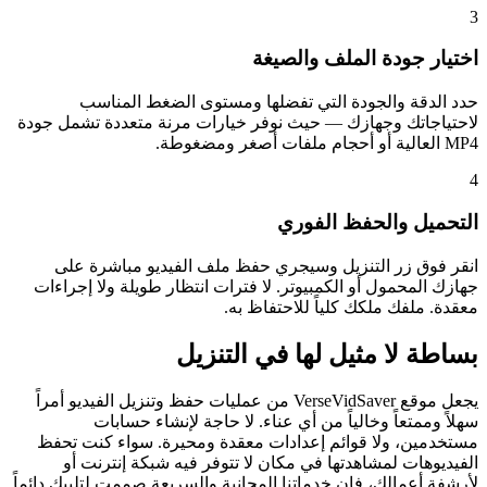
3
اختيار جودة الملف والصيغة
حدد الدقة والجودة التي تفضلها ومستوى الضغط المناسب
لاحتياجاتك وجهازك — حيث نوفر خيارات مرنة متعددة تشمل جودة
MP4 العالية أو أحجام ملفات أصغر ومضغوطة.
4
التحميل والحفظ الفوري
انقر فوق زر التنزيل وسيجري حفظ ملف الفيديو مباشرة على
جهازك المحمول أو الكمبيوتر. لا فترات انتظار طويلة ولا إجراءات
معقدة. ملفك ملكك كلياً للاحتفاظ به.
بساطة لا مثيل لها في التنزيل
يجعل موقع VerseVidSaver من عمليات حفظ وتنزيل الفيديو أمراً
سهلاً وممتعاً وخالياً من أي عناء. لا حاجة لإنشاء حسابات
مستخدمين، ولا قوائم إعدادات معقدة ومحيرة. سواء كنت تحفظ
الفيديوهات لمشاهدتها في مكان لا تتوفر فيه شبكة إنترنت أو
لأرشفة أعمالك، فإن خدماتنا المجانية والسريعة صممت لتلبيك دائماً