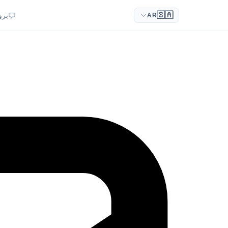
🇸🇦
برو
AR