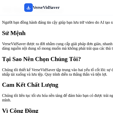
VerseVidSaver
Về VerseVidSaver
Người bạn đồng hành đáng tin cậy giúp bạn lưu trữ video do AI tạo r
Sứ Mệnh
VerseVidSaver được ra đời nhằm cung cấp giải pháp đơn giản, nhanh ch
dàng nguồn nội dung số mong muốn mà không phải trải qua các thủ tụ
Tại Sao Nên Chọn Chúng Tôi?
Chúng tôi thiết kế VerseVidSaver tập trung vào hai yếu tố cốt lõi: sự
nhấp tải xuống và lưu tệp. Quy trình diễn ra thẳng thắn và tiện lợi.
Cam Kết Chất Lượng
Chúng tôi liên tục tối ưu hóa nền tảng để đảm bảo bạn có được trải ng
mình.
Vì Cộng Đồng