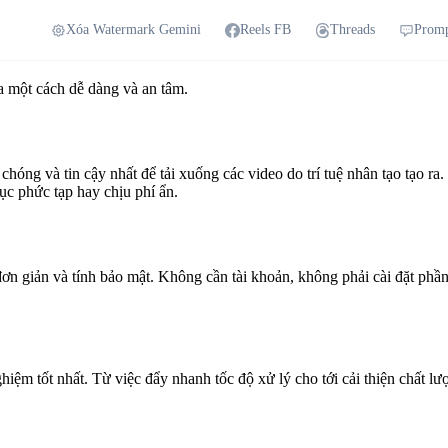
Xóa Watermark Gemini
Reels FB
Threads
Prom
a một cách dễ dàng và an tâm.
óng và tin cậy nhất để tải xuống các video do trí tuệ nhân tạo tạo ra
c phức tạp hay chịu phí ẩn.
 đơn giản và tính bảo mật. Không cần tài khoản, không phải cài đặt phầ
hiệm tốt nhất. Từ việc đẩy nhanh tốc độ xử lý cho tới cải thiện chất l