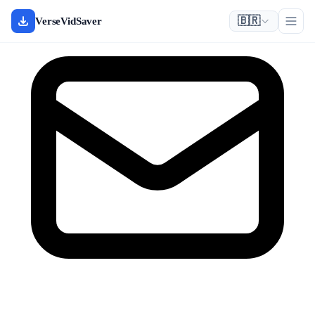
🇧🇷
VerseVidSaver