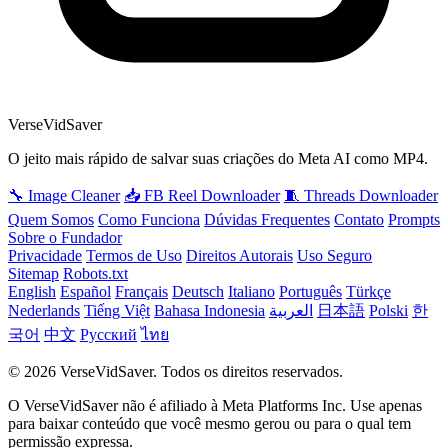
VerseVidSaver
O jeito mais rápido de salvar suas criações do Meta AI como MP4.
🔧 Image Cleaner
📥 FB Reel Downloader
🧵 Threads Downloader
Quem Somos
Como Funciona
Dúvidas Frequentes
Contato
Prompts
Sobre o Fundador
Privacidade
Termos de Uso
Direitos Autorais
Uso Seguro
Sitemap
Robots.txt
English
Español
Français
Deutsch
Italiano
Português
Türkçe
Nederlands
Tiếng Việt
Bahasa Indonesia
العربية
日本語
Polski
한
국어
中文
Русский
ไทย
© 2026 VerseVidSaver. Todos os direitos reservados.
O VerseVidSaver não é afiliado à Meta Platforms Inc. Use apenas
para baixar conteúdo que você mesmo gerou ou para o qual tem
permissão expressa.