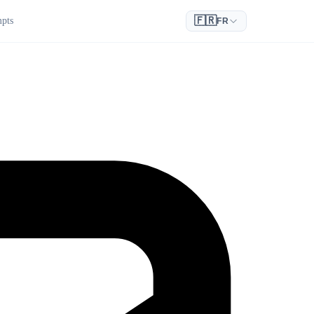
🇫🇷
pts
FR