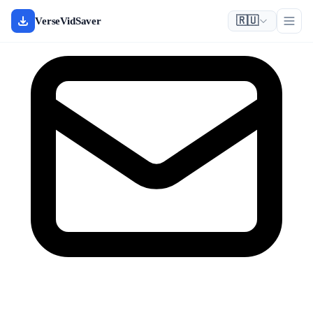
🇷🇺
VerseVidSaver