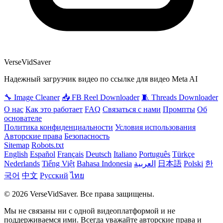
VerseVidSaver
Надежный загрузчик видео по ссылке для видео Meta AI
🔧 Image Cleaner
📥 FB Reel Downloader
🧵 Threads Downloader
О нас
Как это работает
FAQ
Связаться с нами
Промпты
Об
основателе
Политика конфиденциальности
Условия использования
Авторские права
Безопасность
Sitemap
Robots.txt
English
Español
Français
Deutsch
Italiano
Português
Türkçe
Nederlands
Tiếng Việt
Bahasa Indonesia
العربية
日本語
Polski
한
국어
中文
Русский
ไทย
© 2026 VerseVidSaver. Все права защищены.
Мы не связаны ни с одной видеоплатформой и не
поддерживаемся ими. Всегда уважайте авторские права и