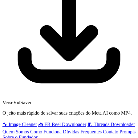
VerseVidSaver
O jeito mais rápido de salvar suas criações do Meta AI como MP4.
🔧 Image Cleaner
📥 FB Reel Downloader
🧵 Threads Downloader
Quem Somos
Como Funciona
Dúvidas Frequentes
Contato
Prompts
Sobre o Fundador