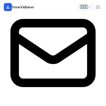
🇩🇪
VerseVidSaver