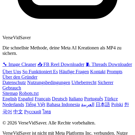
VerseVidSaver
Die schnellste Methode, deine Meta AI Kreationen als MP4 zu
sichern.
🔧 Image Cleaner
📥 FB Reel Downloader
🧵 Threads Downloader
Über Uns
So Funktioniert Es
Häufige Fragen
Kontakt
Prompts
Über den Gründer
Datenschutz
Nutzungsbedingungen
Urheberrecht
Sicherer
Gebrauch
Sitemap
Robots.txt
English
Español
Français
Deutsch
Italiano
Português
Türkçe
Nederlands
Tiếng Việt
Bahasa Indonesia
العربية
日本語
Polski
한
국어
中文
Русский
ไทย
© 2026 VerseVidSaver. Alle Rechte vorbehalten.
VerseVidSaver ist nicht mit Meta Platforms Inc. verbunden. Nutze