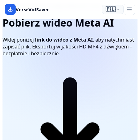
Darmowy pobieracz wideo Meta AI z linku
VerseVidSaver
🇵🇱
Pobierz wideo Meta AI
Wklej poniżej
link do wideo z Meta AI
, aby natychmiast
zapisać plik. Eksportuj w jakości HD MP4 z dźwiękiem –
bezpłatnie i bezpiecznie.