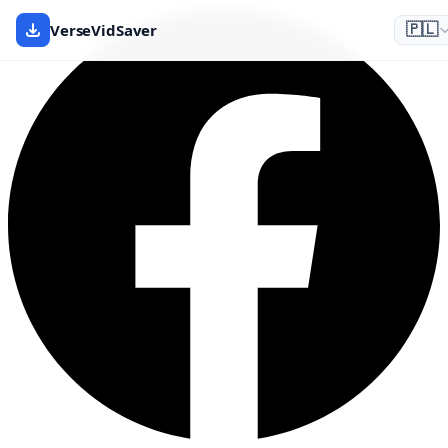
VerseVidSaver
🇵🇱