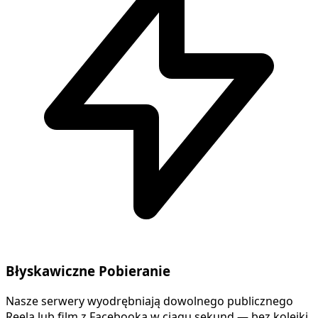
Błyskawiczne Pobieranie
Nasze serwery wyodrębniają dowolnego publicznego
Reela lub film z Facebooka w ciągu sekund — bez kolejki,