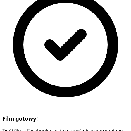
Film gotowy!
Twój film z Facebooka został pomyślnie wyodrębniony.