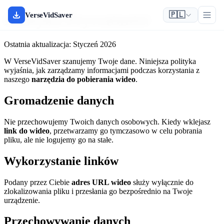
🇵🇱
Polityka Prywatności
VerseVidSaver
Ostatnia aktualizacja: Styczeń 2026
W VerseVidSaver szanujemy Twoje dane. Niniejsza polityka
wyjaśnia, jak zarządzamy informacjami podczas korzystania z
naszego
narzędzia do pobierania wideo
.
Gromadzenie danych
Nie przechowujemy Twoich danych osobowych. Kiedy wklejasz
link do wideo
, przetwarzamy go tymczasowo w celu pobrania
pliku, ale nie logujemy go na stałe.
Wykorzystanie linków
Podany przez Ciebie
adres URL wideo
służy wyłącznie do
zlokalizowania pliku i przesłania go bezpośrednio na Twoje
urządzenie.
Przechowywanie danych