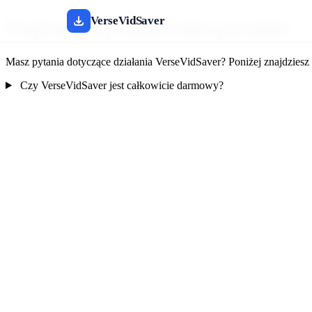
VerseVidSaver
Najczęściej zadawane pytania
Masz pytania dotyczące działania VerseVidSaver? Poniżej znajdziesz
Czy VerseVidSaver jest całkowicie darmowy?