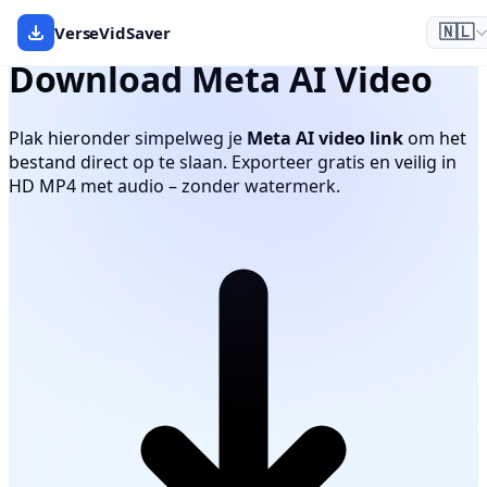
Gratis Meta AI video downloader via link
VerseVidSaver
🇳🇱
Download Meta AI Video
Plak hieronder simpelweg je
Meta AI video link
om het
bestand direct op te slaan. Exporteer gratis en veilig in
HD MP4 met audio – zonder watermerk.