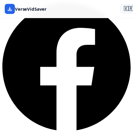
VerseVidSaver
🇰