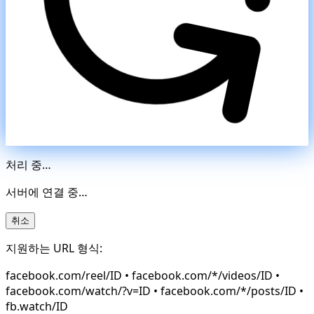
처리 중…
서버에 연결 중…
취소
지원하는 URL 형식:
facebook.com/reel/ID • facebook.com/*/videos/ID •
facebook.com/watch/?v=ID • facebook.com/*/posts/ID •
fb.watch/ID