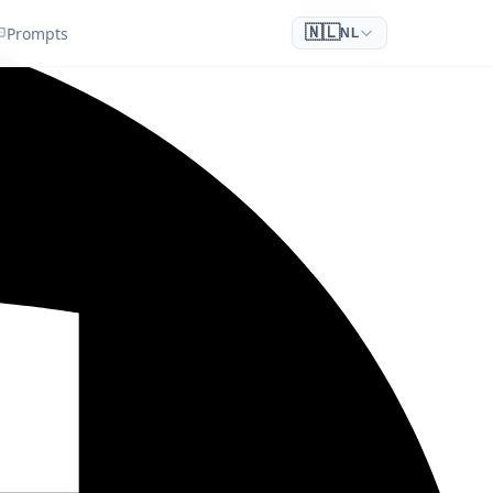
Prompts
🇳🇱
NL