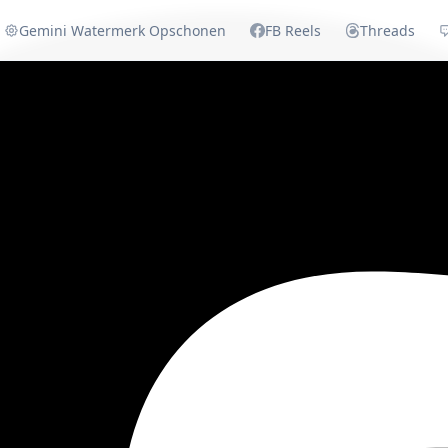
Gemini Watermerk Opschonen
FB Reels
Threads