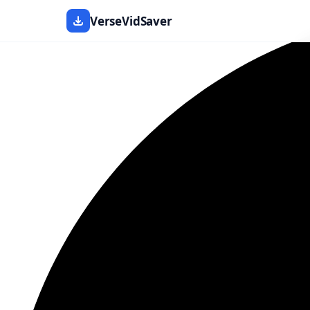
VerseVidSaver