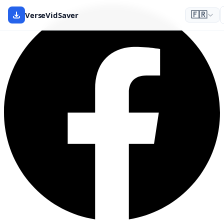
VerseVidSaver
🇫🇷