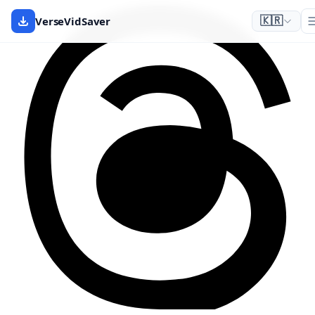
VerseVidSaver
🇰🇷