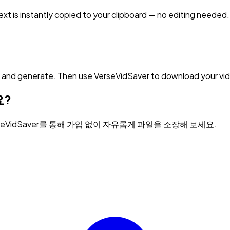
ext is instantly copied to your clipboard — no editing needed.
nd generate. Then use VerseVidSaver to download your video 
요?
VidSaver를 통해 가입 없이 자유롭게 파일을 소장해 보세요.