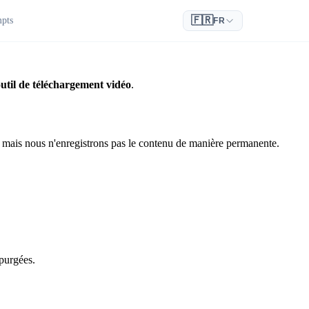
🇫🇷
pts
FR
util de téléchargement vidéo
.
r, mais nous n'enregistrons pas le contenu de manière permanente.
 purgées.