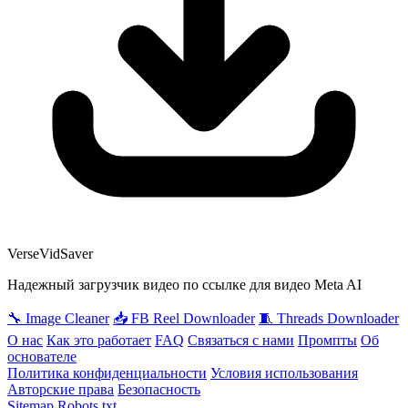
VerseVidSaver
Надежный загрузчик видео по ссылке для видео Meta AI
🔧 Image Cleaner
📥 FB Reel Downloader
🧵 Threads Downloader
О нас
Как это работает
FAQ
Связаться с нами
Промпты
Об
основателе
Политика конфиденциальности
Условия использования
Авторские права
Безопасность
Sitemap
Robots.txt