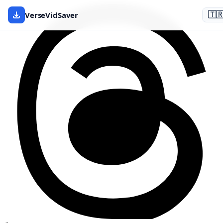
VerseVidSaver
🇹