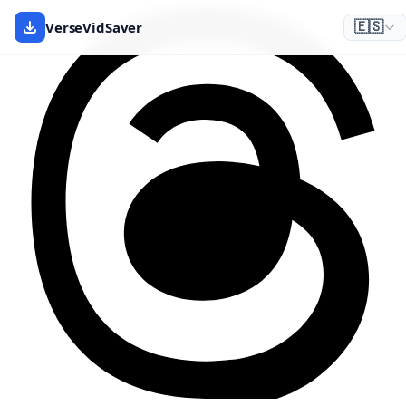
VerseVidSaver
🇪🇸