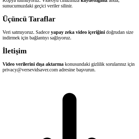
Kopya tutmuyoruz. Videoyu cihazınıza
kaydettiğiniz
anda,
sunucumuzdaki geçici veriler silinir.
Üçüncü Taraflar
Veri satmıyoruz. Sadece
yapay zeka video içeriğini
doğrudan size
indirmek için bağlantıyı sağlıyoruz.
İletişim
Video verilerini dışa aktarma
konusundaki gizlilik sorularınız için
privacy@versevidsaver.com adresine başvurun.