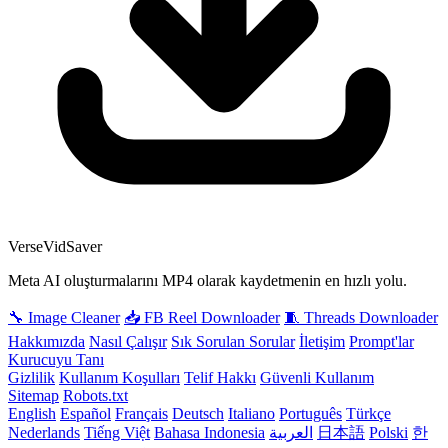
VerseVidSaver
Meta AI oluşturmalarını MP4 olarak kaydetmenin en hızlı yolu.
🔧 Image Cleaner
📥 FB Reel Downloader
🧵 Threads Downloader
Hakkımızda
Nasıl Çalışır
Sık Sorulan Sorular
İletişim
Prompt'lar
Kurucuyu Tanı
Gizlilik
Kullanım Koşulları
Telif Hakkı
Güvenli Kullanım
Sitemap
Robots.txt
English
Español
Français
Deutsch
Italiano
Português
Türkçe
Nederlands
Tiếng Việt
Bahasa Indonesia
العربية
日本語
Polski
한