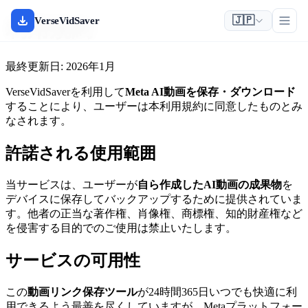
🇯🇵
VerseVidSaver
利用規約
最終更新日: 2026年1月
VerseVidSaverを利用して
Meta AI動画を保存・ダウンロード
することにより、ユーザーは本利用規約に同意したものとみ
なされます。
許諾される使用範囲
当サービスは、ユーザーが
自ら作成したAI動画の成果物
を
デバイスに保存してバックアップするために提供されていま
す。他者の正当な著作権、肖像権、商標権、知的財産権など
を侵害する目的でのご使用は禁止いたします。
サービスの可用性
この
動画リンク保存ツール
が24時間365日いつでも快適に利
用できるよう最善を尽くしていますが、Metaプラットフォー