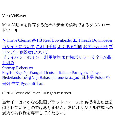
VerseVidSaver
Meta AI動画を保存するための安全で信頼できるダウンロー
ドツール
🔧 Image Cleaner
📥 FB Reel Downloader
🧵 Threads Downloader
当サイトについて
ご利用手順
よくある質問
お問い合わせ
プ
ロンプト
創設者について
プライバシーポリシー
利用規約
著作権ポリシー
安全への取
り組み
Sitemap
Robots.txt
English
Español
Français
Deutsch
Italiano
Português
Türkçe
Nederlands
Tiếng Việt
Bahasa Indonesia
العربية
日本語
Polski
한
국어
中文
Русский
ไทย
© 2026 VerseVidSaver. All rights reserved.
当サイトはいかなる動画プラットフォームとも提携または公
認されているものではありません。常にオリジナル作成元の
規約や著作権を尊重してください。