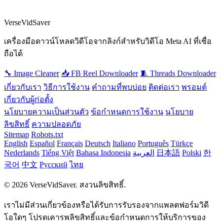
VerseVidSaver
เครื่องมือดาวน์โหลดวิดีโอจากลิงก์สำหรับวิดีโอ Meta AI ที่เชื่อ
ถือได้
🔧 Image Cleaner
📥 FB Reel Downloader
🧵 Threads Downloader
เกี่ยวกับเรา
วิธีการใช้งาน
คำถามที่พบบ่อย
ติดต่อเรา
พรอมต์
เกี่ยวกับผู้ก่อตั้ง
นโยบายความเป็นส่วนตัว
ข้อกำหนดการใช้งาน
นโยบาย
ลิขสิทธิ์
ความปลอดภัย
Sitemap
Robots.txt
English
Español
Français
Deutsch
Italiano
Português
Türkçe
Nederlands
Tiếng Việt
Bahasa Indonesia
العربية
日本語
Polski
한
국어
中文
Русский
ไทย
© 2026 VerseVidSaver. สงวนลิขสิทธิ์.
เราไม่มีส่วนเกี่ยวข้องหรือได้รับการรับรองจากแพลตฟอร์มวิดี
โอใดๆ โปรดเคารพลิขสิทธิ์และข้อกำหนดการให้บริการของ